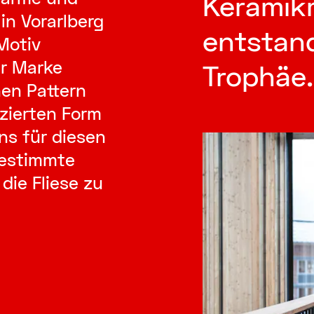
Keramik
 in Vorarlberg
entstan
Motiv
er Marke
Trophäe.
nen Pattern
uzierten Form
ens für diesen
gestimmte
die Fliese zu