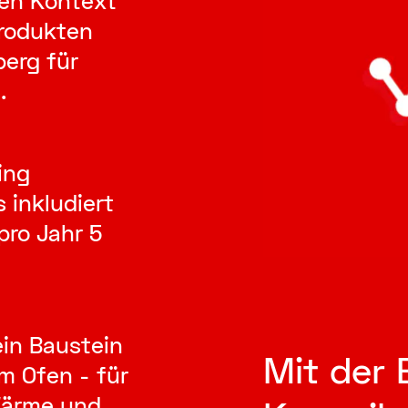
hen Kontext
Produkten
erg für
.
ing
 inkludiert
pro Jahr 5
ein Baustein
Mit der 
m Ofen - für
 Wärme und