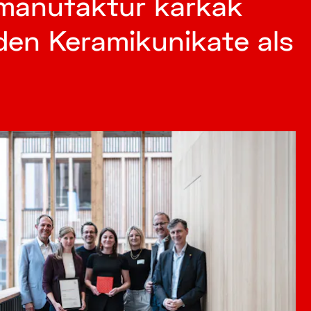
manufaktur karkak
den Keramikunikate als