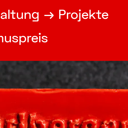
taltung
→ Projekte
muspreis