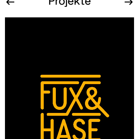
←
Projekte
→