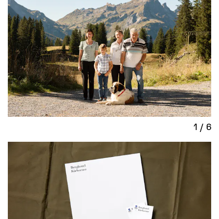
1
/
6